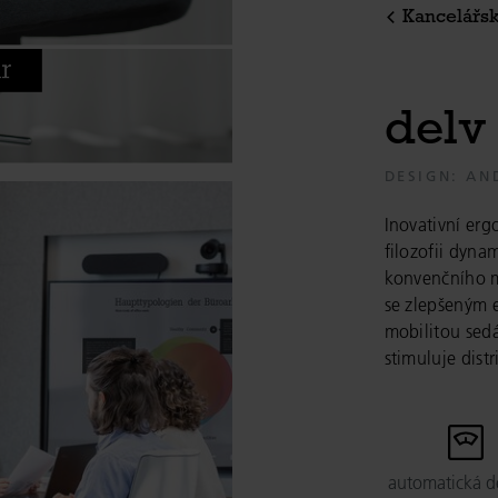
Kancelářsk
d
e
l
v
DESIGN: AN
Inovativní er
filozofii dyna
konvenčního m
se zlepšeným 
mobilitou sed
stimuluje dist
automatická d