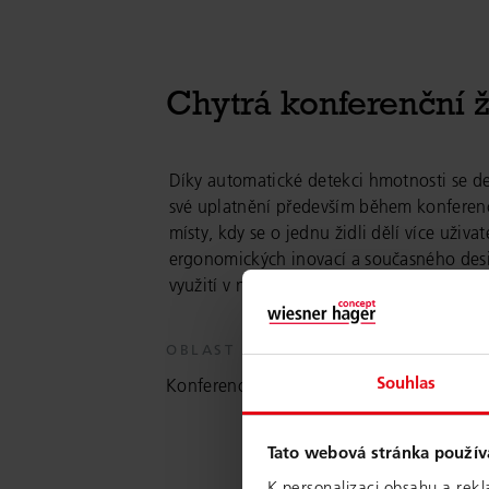
Chytrá konferenční ž
Díky automatické detekci hmotnosti se del
své uplatnění především během konferencí
místy, kdy se o jednu židli dělí více uživ
ergonomických inovací a současného desig
využití v nejprestižnějších kancelářských 
OBLAST
Souhlas
Konference, Kanceláře managementu, Ka
Tato webová stránka použív
K personalizaci obsahu a rekl