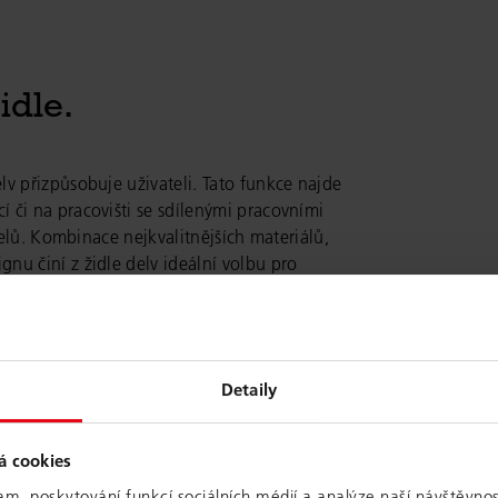
idle.
v přizpůsobuje uživateli. Tato funkce najde
 či na pracovišti se sdílenými pracovními
atelů. Kombinace nejkvalitnějších materiálů,
nu činí z židle delv ideální volbu pro
prostředích.
Detaily
nceláře
á cookies
am, poskytování funkcí sociálních médií a analýze naší návštěvno