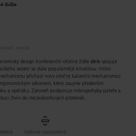
é židle
DREAS KROB
gonomický design konferenční otočné židle
delv
spojuje
mického sezení se stále populárnější kinetikou: místo
echanismu přichází nový otočný balanční mechanismus
ergonomickým výkonem, který zaujme především
áku a opěráku. Zároveň podporuje mikropohyby páteře a
ribuci živin do meziobratlových plotének.
etekce
Výškově nastavitelný