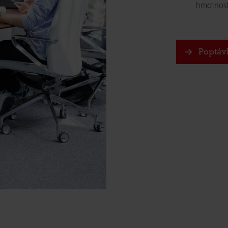
hmotnost
Poptáv