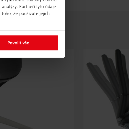
 analýzy. Partneři tyto údaje
 toho, že používáte jejich
Povolit vše