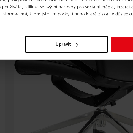
používáte, sdílíme se svými partnery pro sociální média, inzerci a
nformacemi, které jste jim poskytli nebo které získali v důsledku
Upravit