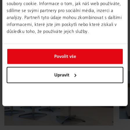
soubory cookie. Informace o tom, jak náš web používáte,
LOKACE
sdílíme se svými partnery pro sociální média, inzerci a
Evropa
analýzy. Partneři tyto údaje mohou zkombinovat s dalšími
informacemi, které jste jim poskytli nebo které získali v
důsledku toho, že používáte jejich služby.
ROK
2013
Povolit vše
Upravit