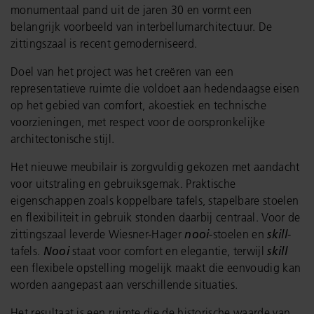
monumentaal pand uit de jaren 30 en vormt een
belangrijk voorbeeld van interbellumarchitectuur. De
zittingszaal is recent gemoderniseerd.
Doel van het project was het creëren van een
representatieve ruimte die voldoet aan hedendaagse eisen
op het gebied van comfort, akoestiek en technische
voorzieningen, met respect voor de oorspronkelijke
architectonische stijl.
Het nieuwe meubilair is zorgvuldig gekozen met aandacht
voor uitstraling en gebruiksgemak. Praktische
eigenschappen zoals koppelbare tafels, stapelbare stoelen
en flexibiliteit in gebruik stonden daarbij centraal. Voor de
zittingszaal leverde Wiesner-Hager
nooi
-stoelen en
skill
-
tafels.
Nooi
staat voor comfort en elegantie, terwijl
skill
een flexibele opstelling mogelijk maakt die eenvoudig kan
worden aangepast aan verschillende situaties.
Het resultaat is een ruimte die de historische waarde van