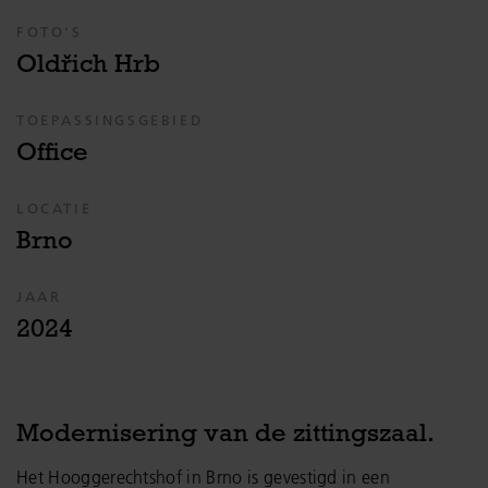
FOTO'S
Oldřich Hrb
TOEPASSINGSGEBIED
Office
LOCATIE
Brno
JAAR
2024
Modernisering van de zittingszaal.
Het Hooggerechtshof in Brno is gevestigd in een