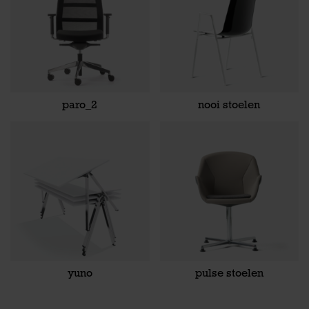
paro_2
nooi stoelen
yuno
pulse stoelen