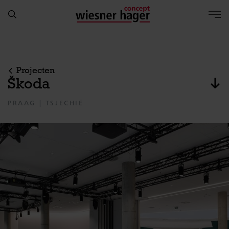
Projecten
Škoda
naa
PRAAG | TSJECHIË