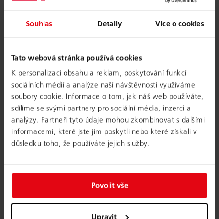
Souhlas
Detaily
Více o cookies
Tato webová stránka používá cookies
K personalizaci obsahu a reklam, poskytování funkcí
sociálních médií a analýze naší návštěvnosti využíváme
soubory cookie. Informace o tom, jak náš web používáte,
sdílíme se svými partnery pro sociální média, inzerci a
analýzy. Partneři tyto údaje mohou zkombinovat s dalšími
informacemi, které jste jim poskytli nebo které získali v
důsledku toho, že používáte jejich služby.
Rozšířená realita: hodí se nábytek do
mého prostoru?
Povolit vše
Nakonfigurovali jste si svůj produkt podle svých
požadovaných specifikací. Jste si ale jistí, že bude barevně
Upravit