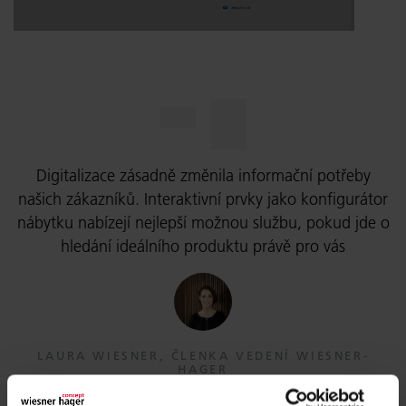
Digitalizace zásadně změnila informační potřeby
našich zákazníků. Interaktivní prvky jako konfigurátor
nábytku nabízejí nejlepší možnou službu, pokud jde o
hledání ideálního produktu právě pro vás
LAURA WIESNER, ČLENKA VEDENÍ WIESNER-
HAGER