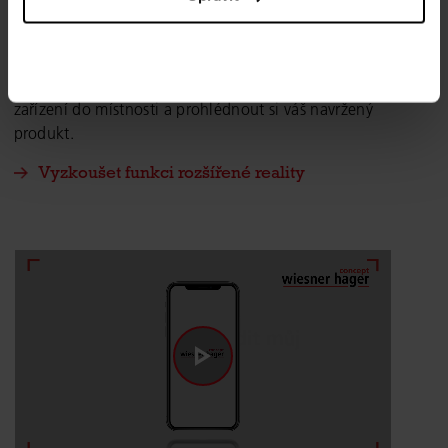
ladit s prostorem? Jak ve skutečnosti bude to nové otočné
křeslo vypadat u vašeho pracovního stolu? Všechny tyto
otázky jednoduše zodpovíte díky funkcím rozšířené reality
pro smartphony a tablety. Stačí namířit vaše mobilní
zařízení do místnosti a prohlédnout si váš navržený
produkt.
Vyzkoušet funkci rozšířené reality