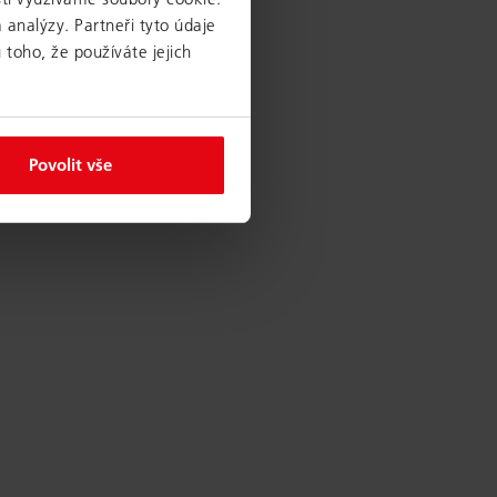
 analýzy. Partneři tyto údaje
 toho, že používáte jejich
Povolit vše