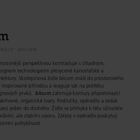
m
UNZIG° DESIGN
motivnější perspektivou kontrastuje s chladným,
esignem technologiemi přesycené kancelářské a
tektury. Skořepinová židle
bloum
vnáší do prostorového
y inspirované přírodou a reaguje tak na potřebu
ignových prvků.
bloum
zahrnuje kontury připomínající
a zakřivené, organické tvary. Područky, opěradlo a sedák
zejí jeden do druhého. Židle se přimyká k tělu uživatele
xibilní, ale stabilní oporu. Zářezy v opěradle poskytují
entní pohyblivost.