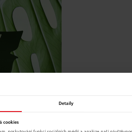
Detaily
á cookies
am, poskytování funkcí sociálních médií a analýze naší návštěvno