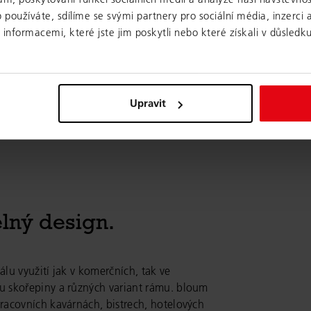
používáte, sdílíme se svými partnery pro sociální média, inzerci a
nformacemi, které jste jim poskytli nebo které získali v důsledku
Upravit
elný design.
kálu
vy
užití jak v komerčních, tak ve
 skořepiny a různých variant rámu.
bloum
racovních kavárnách, bistrech, hotelových