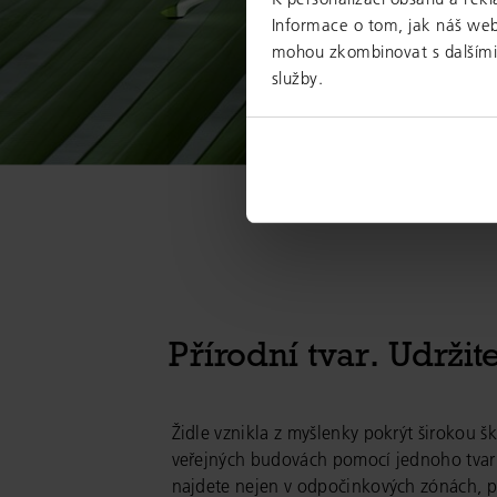
Informace o tom, jak náš web 
mohou zkombinovat s dalšími i
služby.
Přírodní tvar. Udržit
Židle vznikla z myšlenky pokrýt širokou š
veřejných budovách pomocí jednoho tvaru
najdete nejen v odpočinkových zónách, p