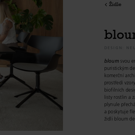
Židle
b
l
o
u
DESIGN: NE
bloum
svou e
puristickým d
komerční archi
prostředí vzor
biofilních des
listy rostlin 
plynule přechá
a poskytuje fle
židli
bloum
dec