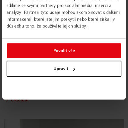
PŘEDMĚT
sdílíme se svými partnery pro sociální média, inzerci a
analýzy. Partneři tyto údaje mohou zkombinovat s dalšími
informacemi, které jste jim poskytli nebo které získali v
ZPRÁVA
důsledku toho, že používáte jejich služby.
Povolit vše
Upravit
Souhlasím se zásadami zpracování osobních údajů
Souhlasím s nahráním Google reCaptcha v3 pro
potvrzení formuláře
Odeslat