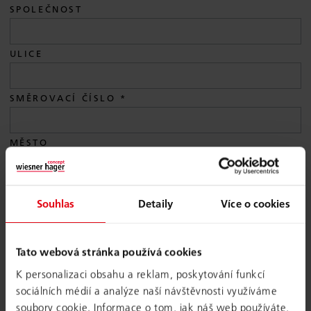
SPOLEČNOST
ULICE
SMĚROVACÍ ČÍSLO
MĚSTO
ZEMĚ
Souhlas
Detaily
Více o cookies
E-MAIL
Tato webová stránka používá cookies
K personalizaci obsahu a reklam, poskytování funkcí
TELEFON
sociálních médií a analýze naší návštěvnosti využíváme
soubory cookie. Informace o tom, jak náš web používáte,