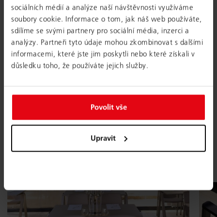
sociálních médií a analýze naší návštěvnosti využíváme
soubory cookie. Informace o tom, jak náš web používáte,
sdílíme se svými partnery pro sociální média, inzerci a
Flexible meeting room with a sea
analýzy. Partneři tyto údaje mohou zkombinovat s dalšími
view.
informacemi, které jste jim poskytli nebo které získali v
důsledku toho, že používáte jejich služby.
The Hotel Marinca on Corsica chose a meeting room with
particularly flexible furnishings. The
yuno
stacking table in
combination with the
nooi
stacking chair is the perfect
Povolit vše
partner for quickly changing situations. One thing is
certain: we are pretty jealous of the fantastic sea view that
our products can enjoy in the meeting room!
Upravit