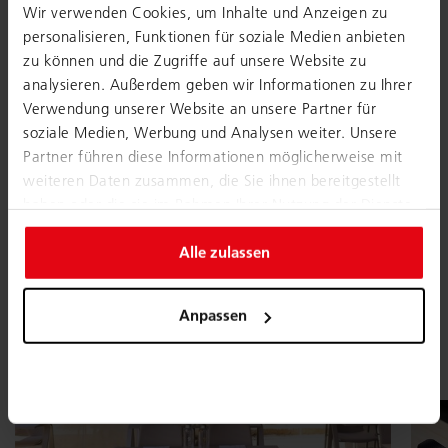
Wir verwenden Cookies, um Inhalte und Anzeigen zu
personalisieren, Funktionen für soziale Medien anbieten
zu können und die Zugriffe auf unsere Website zu
Flexibler Meetingraum mit
analysieren. Außerdem geben wir Informationen zu Ihrer
Meerblick.
Verwendung unserer Website an unsere Partner für
soziale Medien, Werbung und Analysen weiter. Unsere
Das Hotel Marinca auf Korsika entschied sich für einen
Partner führen diese Informationen möglicherweise mit
Meetingraum mit besonders flexibler Möblierung. Der
weiteren Daten zusammen, die Sie ihnen bereitgestellt
Stapeltisch
yuno
in Kombination mit dem
haben oder die sie im Rahmen Ihrer Nutzung der Dienste
Stapelstuhl
nooi
ist der perfekte Partner für schnell
gesammelt haben.
wechselnde Situationen. Eines ist auf jeden Fall sicher: Wir
Alle zulassen
sind ziemlich neidisch auf den traumhaften Meerblick, den
unsere Produkte vom Meetingraum aus genießen dürfen!
Anpassen