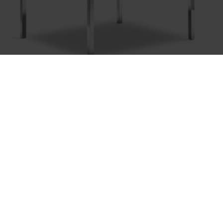
3210
Vierkante tafel, metalen poot rond of vierkant
Technische gegevens en CAD downloads
Produkt configureren