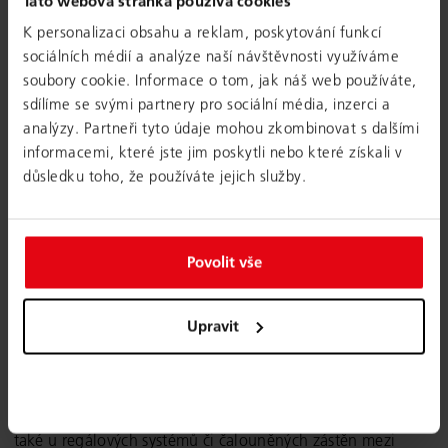
Tato webová stránka používá cookies
K personalizaci obsahu a reklam, poskytování funkcí
sociálních médií a analýze naší návštěvnosti využíváme
soubory cookie. Informace o tom, jak náš web používáte,
sdílíme se svými partnery pro sociální média, inzerci a
Souhra mezi tvrdým a měkkým.
analýzy. Partneři tyto údaje mohou zkombinovat s dalšími
Vysoké nároky, které ACP TEKAEF kladla na design svého
informacemi, které jste jim poskytli nebo které získali v
nového působiště, zakusíme hned při vstupu do budovy.
důsledku toho, že používáte jejich služby.
Pečlivá souhra mezi tvrdými a měkkými materiály tvoří
vzdušnou a příjemnou atmosféru. V prostoru se střídají
surový beton a tvrdé omyvatelné povrchy s měkkými
Povolit vše
textiliemi a teplými dřevitými tóny. Ve všech prostorech se
využívají přirozené barvy a organické formy. Zavěšený
stropní prvek ve formě loga společnosti zajišťuje v auditoriu
Upravit
příjemnou akustiku. Tvar včelí plástve se opakuje i v dalších
prostorech. Kromě prvků jako plástev či pravoúhlé sloupy
využili architekti také křivky, které tvoří například tvar
schodiště auditoria se sezením. Stejný prvek se opakuje
také u regálových systémů či čalouněných zástěn mezi