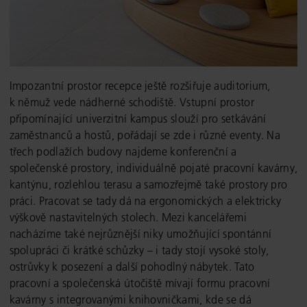
Impozantní prostor recepce ještě rozšiřuje auditorium,
k němuž vede nádherné schodiště. Vstupní prostor
připomínající univerzitní kampus slouží pro setkávání
zaměstnanců a hostů, pořádají se zde i různé eventy. Na
třech podlažích budovy najdeme konferenční a
společenské prostory, individuálně pojaté pracovní kavárny,
kantýnu, rozlehlou terasu a samozřejmě také prostory pro
práci. Pracovat se tady dá na ergonomických a elektricky
výškově nastavitelných stolech. Mezi kancelářemi
nacházíme také nejrůznější niky umožňující spontánní
spolupráci či krátké schůzky – i tady stojí vysoké stoly,
ostrůvky k posezení a další pohodlný nábytek. Tato
pracovní a společenská útočiště mívají formu pracovní
kavárny s integrovanými knihovničkami, kde se dá