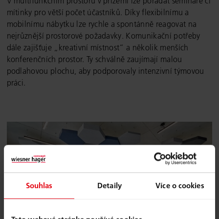
V multifunkčním prostoru v přízemí lze pořádat semináře či
mítinky pro větší počet účastníků. Díky flexibilnímu a
mobilnímu nábytku lze rychle a spontánně reagovat na
nejrůznější prostorové požadavky. Komunikační potřeby
dále zajišťuje „kreativní místnost“ a několik menších
konferenčních prostor. Ty schválně zaujímají malou
podlahovou plochu, aby podporovaly intenzivní týmovou
práci.
Souhlas
Detaily
Více o cookies