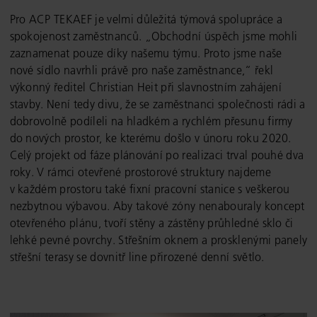
Pro ACP TEKAEF je velmi důležitá týmová spolupráce a
spokojenost zaměstnanců. „Obchodní úspěch jsme mohli
zaznamenat pouze díky našemu týmu. Proto jsme naše
nové sídlo navrhli právě pro naše zaměstnance,“ řekl
výkonný ředitel Christian Heit při slavnostním zahájení
stavby. Není tedy divu, že se zaměstnanci společnosti rádi a
dobrovolně podíleli na hladkém a rychlém přesunu firmy
do nových prostor, ke kterému došlo v únoru roku 2020.
Celý projekt od fáze plánování po realizaci trval pouhé dva
roky. V rámci otevřené prostorové struktury najdeme
v každém prostoru také fixní pracovní stanice s veškerou
nezbytnou výbavou. Aby takové zóny nenabouraly koncept
otevřeného plánu, tvoří stěny a zástěny průhledné sklo či
lehké pevné povrchy. Střešním oknem a prosklenými panely
střešní terasy se dovnitř line přirozené denní světlo.