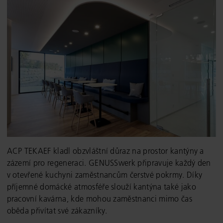
ACP TEKAEF kladl obzvláštní důraz na prostor kantýny a
zázemí pro regeneraci. GENUSSwerk připravuje každý den
v otevřené kuchyni zaměstnancům čerstvé pokrmy. Díky
příjemné domácké atmosféře slouží kantýna také jako
pracovní kavárna, kde mohou zaměstnanci mimo čas
oběda přivítat své zákazníky.