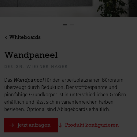
Whiteboards
W
a
n
d
p
a
n
e
e
l
DESIGN: WIESNER-HAGER
Das
Wandpaneel
für den arbeitsplatznahen Büroraum
überzeugt durch Reduktion. Der stoffbespannte und
pinnfähige Grundkörper ist in unterschiedlichen Größen
erhältlich und lässt sich in variantenreichen Farben
beziehen. Optional sind Ablageboards erhältlich.
Jetzt anfragen
Produkt konfigurieren