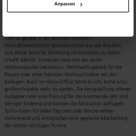
Anpassen
Stiller Advent im Home-Office?
Die Vorweihnachtszeit im Home-Office zu verbringen kann
die Motivation noch zusätzlich schmälern. Fehlt der
Kontakt zu den Kollegen (wie in Corona Zeiten oft der Fall)
sieht es gerade in der dunklen Jahreszeit
motivationstechnisch genauso düster aus wie draußen.
Sich etwas festliche Stimmung ins Heimbüro zu holen,
schafft Abhilfe. Umsetzen lässt sich das durch
stimmungsvolle Dekoration, Weihnachtsgebäck für die
Pausen oder einer hybriden Weihnachtsfeier mit den
Kollegen. Auch im Home-Office lohnt es sich, keine allzu
großen Projekte mehr zu starten. Die Fertigstellung offener
Aufgaben oder eine Planung für das kommende Jahr sind
weniger fordernd und können die Motivation beflügeln.
To-Do-Listen für jeden Tag oder jede Woche wirken
motivierend und ermöglichen eine geplante Abarbeitung
der letzten wichtigen Punkte.