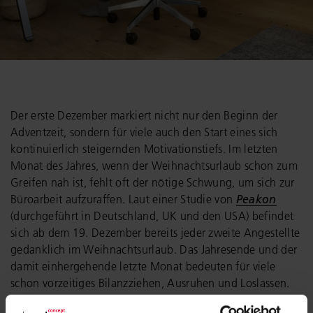
Der erste Dezember markiert nicht nur den Beginn der
Adventzeit, sondern für viele auch den Start eines sich
kontinuierlich steigernden Motivationstiefs. Im letzten
Monat des Jahres, wenn der Weihnachtsurlaub schon zum
Greifen nah ist, fehlt oft der nötige Schwung, um sich zur
Büroarbeit aufzuraffen. Laut einer Studie von
Peakon
(durchgeführt in Deutschland, UK und den USA) befindet
sich ab dem 19. Dezember bereits jeder zweite Angestellte
gedanklich im Weihnachtsurlaub. Das Jahresende und der
damit einhergehende letzte Monat bedeuten für viele
schon vorzeitiges Bilanzziehen, Ausruhen und Loslassen.
Dieses gedankliche Abschalten verhindert Produktivität