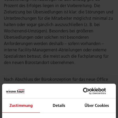
Prozent des Erfolges liegen in der Vorbereitung. Die
Zielsetzung bei Übersiedlungen ist klar: die Störungen und
Unterbrechungen für die Mitarbeiter möglichst minimal zu
halten oder sogar gänzlich auszuschließen (z. B. bei
Wochenend-Umzügen). Besonders bei größeren
Übersiedlungen oder solchen mit besonderen
Anforderungen werden deshalb – sofern vorhanden –
interne Facility-Management-Abteilungen oder externe
Spezialisten betraut, die meist auch die Fachplanung für
den neuen Bürostandort übernehmen.
Nach Abschluss der Bürokonzeption für das neue Office
startet die Umzugsplanung mit der Inventarisierung. Es
werden Bestandslisten erstellt, in denen festgehalten wird,
welcher Person an welchem Platz das Inventar zugeordnet
ist. Einfachheit bürgt auch hier für Effektivität. Die
Zustimmung
Details
Über Cookies
entscheidenden Tugenden dafür sind Sorgfältigkeit,
Genauigkeit und Akribie: Schließlich will niemand, dass