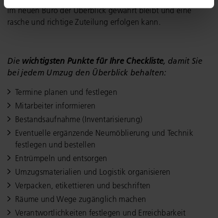
im neuen Büro der Überblick gewahrt bleibt und eine
rasche und richtige Zuteilung erfolgen kann.
Die
wichtigsten Punkte für Ihre Checkliste
, damit Sie
bei jedem Umzug den Überblick behalten:
Termine planen und festlegen
Mitarbeiter informieren
Bestandsaufnahme (Inventarisierung)
Eventuelle ergänzende Neumöblierung und Technik
festlegen und bestellen
Entrümpeln und entsorgen
Umzugsmaterialien und Logistik organisieren
Verpacken, etikettieren und beschriften
Räume und Wege zugänglich machen
Verantwortlichkeiten festlegen und Erreichbarkeit