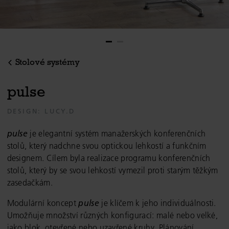
Stolové systémy
p
u
l
s
e
DESIGN: LUCY.D
pulse
je elegantní systém manažerských konferenčních
stolů, který nadchne svou optickou lehkostí a funkčním
designem. Cílem byla realizace programu konferenčních
stolů, který by se svou lehkostí vymezil proti starým těžkým
zasedačkám.
Modulární koncept
pulse
je klíčem k jeho individuálnosti.
Umožňuje množství různých konfigurací: malé nebo velké,
jako blok, otevřené nebo uzavřené kruhy. Plánování