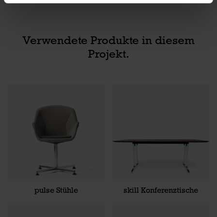
Verwendete Produkte in diesem
Projekt.
pulse Stühle
skill Konferenztische