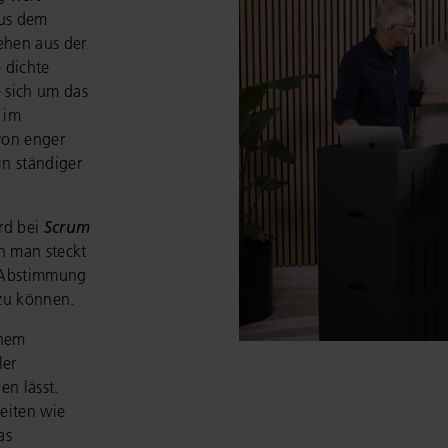
us dem
ehen aus der
 dichte
 sich um das
 im
von enger
in ständiger
rd bei
Scrum
rn man steckt
-Abstimmung
 zu können.
inem
ler
en lässt.
eiten wie
as