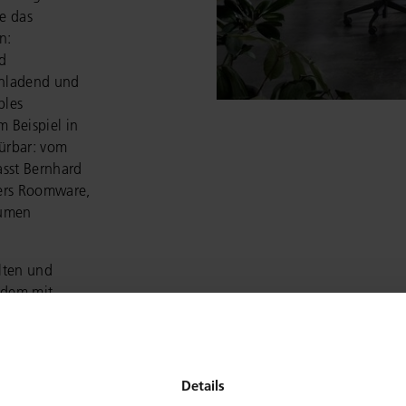
e das
n:
d
einladend und
bles
 Beispiel in
ürbar: vom
sst Bernhard
ters Roomware,
äumen
lten und
udem mit
e (digitale)
ausgestattet.
en eine
Details
der