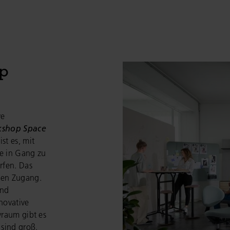
op
ve
kshop Space
st es, mit
se in Gang zu
rfen. Das
chen Zugang.
und
novative
vraum gibt es
 sind groß.