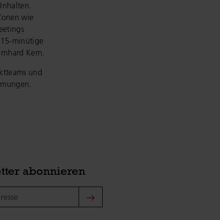
Inhalten.
Zonen wie
eetings
e 15-minütige
ernhard Kern.
ektteams und
immungen.
tter abonnieren
sse