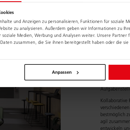
fen können.
Cookies
halte und Anzeigen zu personalisieren, Funktionen für soziale 
Website zu analysieren. Außerdem geben wir Informationen zu Ih
r soziale Medien, Werbung und Analysen weiter. Unsere Partner 
Daten zusammen, die Sie ihnen bereitgestellt haben oder die si
Design
Eine Spezialfo
Design Think
Anpassen
strukturierte
Produktentwic
Aufgabenstellu
Kollaborative
verschiedenen
bestmöglich zu
agil zusammen
entwickeln un