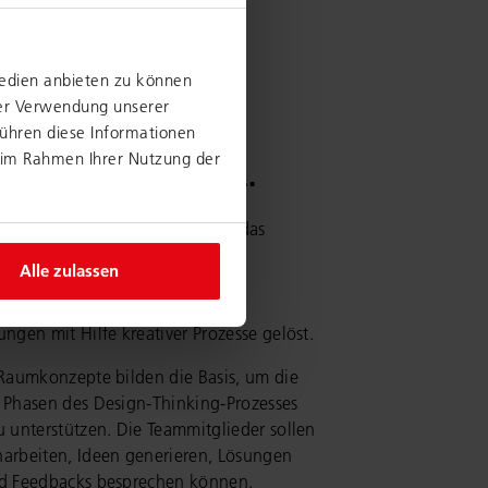
Medien anbieten zu können
rer Verwendung unserer
führen diese Informationen
e im Rahmen Ihrer Nutzung der
 Thinking Room.
rm für den Kreativbereich stellt das
ing
dar. Es beschreibt einen
Alle zulassen
n Ansatz zur Problemlösung und
klung. Hier werden komplexe
ngen mit Hilfe kreativer Prozesse gelöst.
 Raumkonzepte bilden die Basis, um die
 Phasen des Design-Thinking-Prozesses
 unterstützen. Die Teammitglieder sollen
arbeiten, Ideen generieren, Lösungen
d Feedbacks besprechen können.