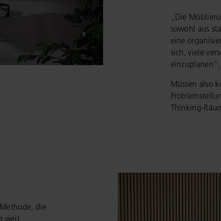
„Die Möblieru
sowohl aus sta
eine organisie
sich, viele ve
einzuplanen“,
Müssen also k
Problemstellu
Thinking-Räume
-Methode, die
g weit