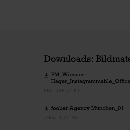
Downloads: Bildmate
PM_Wiesner-
Hager_Instagrammable_Office
PDF, 399.94 KB
foobar Agency München_01
JPEG, 1.79 MB