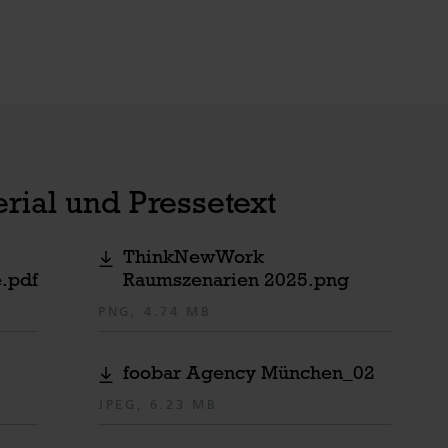
rial und Pressetext
ThinkNewWork
.pdf
Raumszenarien 2025.png
PNG, 4.74 MB
foobar Agency München_02
JPEG, 6.23 MB