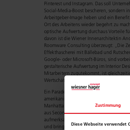
Pinterest und Instagram. Das soll Untern
Social-Media-Boost bescheren, sondern in 
Arbeitgeber-Image heben und ein Benefit 
Ort des Arbeitens wieder begehrt zu mach
optische Aufwertung durchaus Vorteile für
davon ist die Wiener Innenarchitektin An
Roomware Consulting überzeugt: „Die Ze
Effekthascherei mit Bällebad und Rutschen
Google- oder Microsoft-Büros, sind vorbei
gestalterische Aufwertung im Interior Des
Mitarbeitern zugutekommt, ist gleichzeit
Wertschätzung.“
Ein Paradebeispiel für das Instagram-Büro
amerikanische Müslihersteller Magic Spo
Zustimmung
Manhattan entstand ein knallbuntes Büro
aus Second-Hand und High-End-Möbeln. D
aufmerksamkeitsstarke Fotokulisse auch 
Diese Webseite verwendet 
und bringt die Mitarbeiter wieder zurück