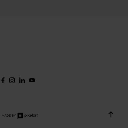
Zum A