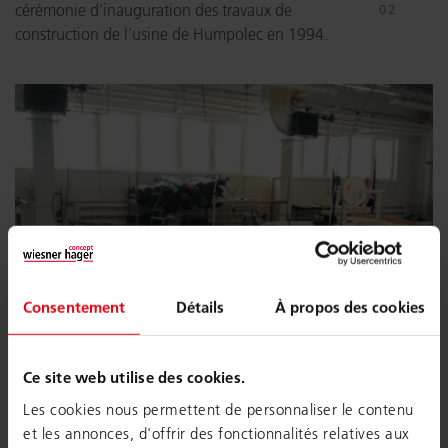
cérémonie d'inauguration des travaux de
construction de l'usine de Humpolec en 1994.
Consentement
Détails
À propos des cookies
Ce site web utilise des cookies.
Sites de production à Humpolec en 1996.
Les cookies nous permettent de personnaliser le contenu
et les annonces, d'offrir des fonctionnalités relatives aux