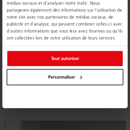
médias sociaux et d'analyser notre trafic. Nous
OBJET
partageons également des informations sur l'utilisation de
notre site avec nos partenaires de médias sociaux, de
MESSAGE
publicité et d'analyse, qui peuvent combiner celles-ci avec
d'autres informations que vous leur avez fournies ou qu'ils
ont collectées lors de votre utilisation de leurs services.
Tout autoriser
je suis d'accord avec le politique de confidentialité
Personnaliser
J'accepte que Google reCaptcha v3 soit chargé pour
envoyer le formulaire.
Envoyer