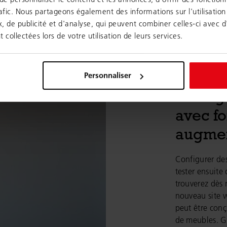
afic. Nous partageons également des informations sur l'utilisation
, de publicité et d'analyse, qui peuvent combiner celles-ci avec 
t collectées lors de votre utilisation de leurs services.
Personnaliser
Config
avec fo
augme
Configurer des
tester ensuit
trouverez dès 
nouveau site 
peut être conç
de meubles. Gr