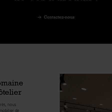
Contactez-nous
omaine
telier
grès, nous
mobilier de