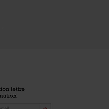
tion lettre
mation
ail