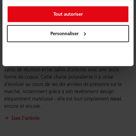
c'est toujours le nooi.
Tout autoriser
Un best-seller de Wiesner-Hager fête son 10e anniversaire :
la famille de chaises
nooi
. Depuis son lancement sur le
marché en décembre 2014, quelques 300 000
Personnaliser
chaises
nooi
ont été livrées à nos clients dans le monde
entier. Grâce à une variété de types de piétements, cette
famille de produits a réussi à redynamiser les espaces
d'assise à grande échelle, les cafétérias, les cantines, les
salles de réunion et les salles d'attente avec une seule
forme de coque. Cette chaise polyvalente n'a cessé
d'évoluer au cours de ses dix années de présence sur le
marché, notamment grâce à son revêtement design
élégamment matelassé - elle est tout simplement
nooi
,
encore et encore.
Lire l'article