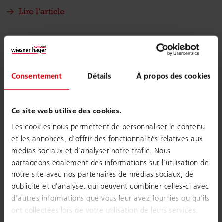
Lire l'article
Consentement
Détails
À propos des cookies
Ce site web utilise des cookies.
Les cookies nous permettent de personnaliser le contenu
et les annonces, d'offrir des fonctionnalités relatives aux
médias sociaux et d'analyser notre trafic. Nous
partageons également des informations sur l'utilisation de
notre site avec nos partenaires de médias sociaux, de
publicité et d'analyse, qui peuvent combiner celles-ci avec
d'autres informations que vous leur avez fournies ou qu'ils
C'est l'anniversaire de notre siège
ont collectées lors de votre utilisation de leurs services.
best-seller nooi : Même après 10 ans,