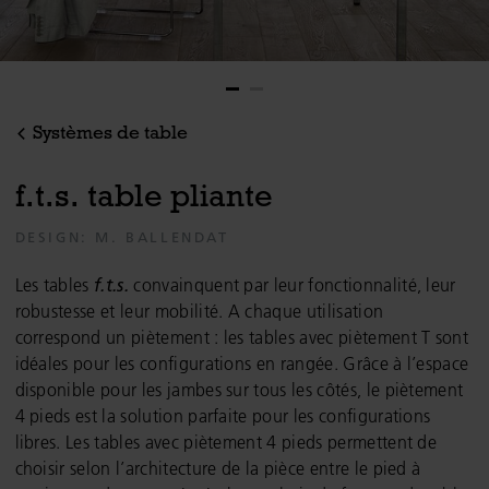
Systèmes de table
f
.
t
.
s
.
t
a
b
l
e
p
l
i
a
n
t
e
DESIGN: M. BALLENDAT
Les tables
f.t.s.
convainquent par leur fonctionnalité, leur
robustesse et leur mobilité. A chaque utilisation
correspond un piètement : les tables avec piètement T sont
idéales pour les configurations en rangée. Grâce à l’espace
disponible pour les jambes sur tous les côtés, le piètement
4 pieds est la solution parfaite pour les configurations
libres. Les tables avec piètement 4 pieds permettent de
choisir selon l’architecture de la pièce entre le pied à