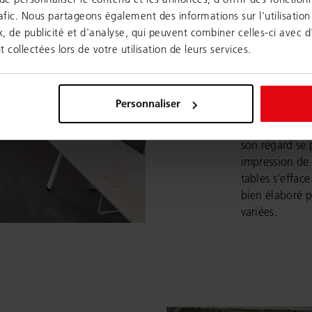
en carré et por
afic. Nous partageons également des informations sur l'utilisation
bâtiment de la
, de publicité et d'analyse, qui peuvent combiner celles-ci avec 
aux étudiants 
t collectées lors de votre utilisation de leurs services.
étudier et exp
remarque immé
par les axes vi
Personnaliser
Le plafond dévo
une apparence 
son regard se 
impression de
tables s’efface
bien élaboré p
variées.