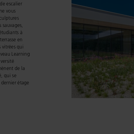
de escalier
 ne vous
culptures
rs sauvages,
 étudiants à
 terrasse en
 vitrées qui
veau Learning
versité
mènent de la
é, qui se
 dernier étage