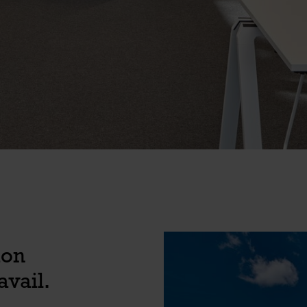
ion
vail.