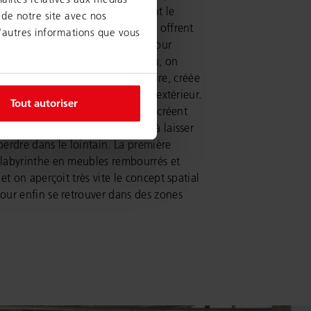
tées par quinze piliers, dépassent le
 de notre site avec nos
 bibliothèque de vingt mètres et offrent
d'autres informations que vous
de l’espace pour se connecter, pour
érimenter. En entrant dans le lieu, on
diatement une atmosphère claire, créée
suels ouverts avec une vue vers l’extérieur.
Tout autoriser
ilé et les murs extérieurs vitrés créent
ouverte de l’espace et invitent à laisser
perdre dans le lointain. La première
 labyrinthe en meubles rembourrés et
 et on aperçoit très vite le concept spatial
our enfin se retrouver dans des zones