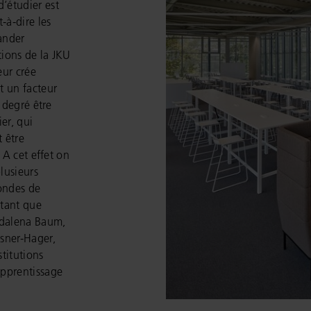
‘étudier est
-à-dire les
ander
tions de la JKU
eur crée
t un facteur
 degré être
ier, qui
t être
 A cet effet on
plusieurs
mondes de
 tant que
gdalena Baum,
sner-Hager,
stitutions
apprentissage