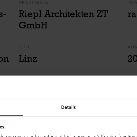
ARCHITECTE
IM
s-
Riepl Architekten ZT
ra
GmbH
LIEU
AN
on
Linz
2
Du mon
Détails
monde 
es.
Sur une surfac
e personnaliser le contenu et les annonces, d'offrir des fonctionn