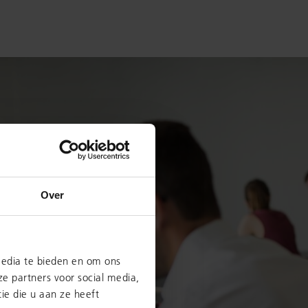
Over
media te bieden en om ons
e partners voor social media,
e die u aan ze heeft