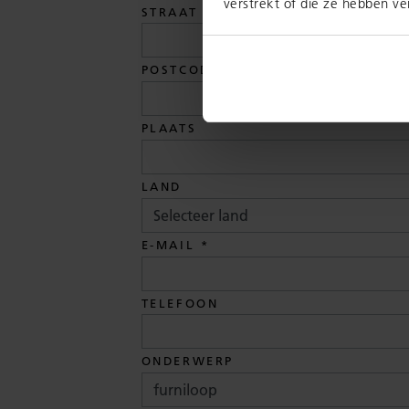
verstrekt of die ze hebben v
STRAAT
POSTCODE
PLAATS
LAND
E-MAIL
TELEFOON
ONDERWERP