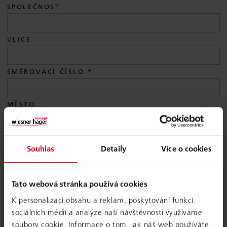
SPOLEČNOST
ULICE
SMĚROVACÍ ČÍSLO
MĚSTO
ZEMĚ
Souhlas
Detaily
Více o cookies
E-MAIL
Tato webová stránka používá cookies
K personalizaci obsahu a reklam, poskytování funkcí
TELEFON
sociálních médií a analýze naší návštěvnosti využíváme
soubory cookie. Informace o tom, jak náš web používáte,