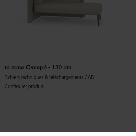
m.zone Canapé - 130 cm
Fichiers techniques & téléchargements CAD
Configurer produit