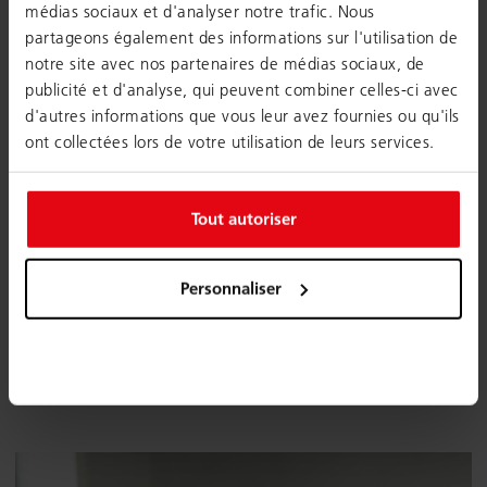
médias sociaux et d'analyser notre trafic. Nous
OBJET
partageons également des informations sur l'utilisation de
notre site avec nos partenaires de médias sociaux, de
MESSAGE
publicité et d'analyse, qui peuvent combiner celles-ci avec
d'autres informations que vous leur avez fournies ou qu'ils
ont collectées lors de votre utilisation de leurs services.
Tout autoriser
je suis d'accord avec le politique de confidentialité
Personnaliser
J'accepte que Google reCaptcha v3 soit chargé pour
envoyer le formulaire.
Envoyer