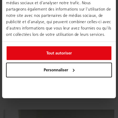
médias sociaux et d'analyser notre trafic. Nous
OBJET
partageons également des informations sur l'utilisation de
notre site avec nos partenaires de médias sociaux, de
MESSAGE
publicité et d'analyse, qui peuvent combiner celles-ci avec
d'autres informations que vous leur avez fournies ou qu'ils
ont collectées lors de votre utilisation de leurs services.
Tout autoriser
je suis d'accord avec le politique de confidentialité
Personnaliser
J'accepte que Google reCaptcha v3 soit chargé pour
envoyer le formulaire.
Envoyer